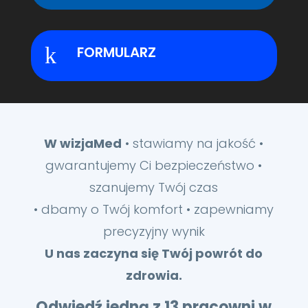
k
FORMULARZ
W wizjaMed
• stawiamy na jakość •
gwarantujemy Ci bezpieczeństwo •
szanujemy Twój czas
• dbamy o Twój komfort • zapewniamy
precyzyjny wynik
U nas zaczyna się Twój powrót do
zdrowia.
Odwiedź jedną z 13 pracowni w