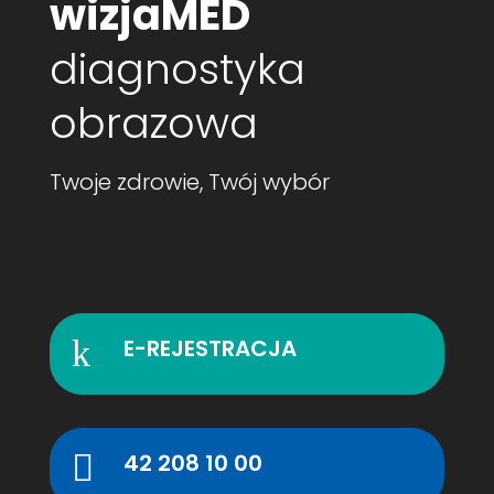
wizjaMED
diagnostyka
obrazowa
Twoje zdrowie, Twój wybór
k
E-REJESTRACJA

42 208 10 00