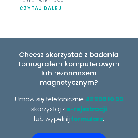
naturalne, że masz...
CZYTAJ DALEJ
Chcesz skorzystać z badania
tomografem komputerowym
lub rezonansem
magnetycznym?
Umów się telefonicznie
42 208 10 00
skorzystaj z
e-rejestracji
lub wypełnij
formularz
.