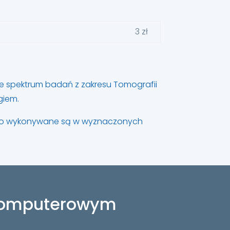
3 zł
ne spektrum badań z zakresu Tomografii
giem.
iego wykonywane są w wyznaczonych
 komputerowym