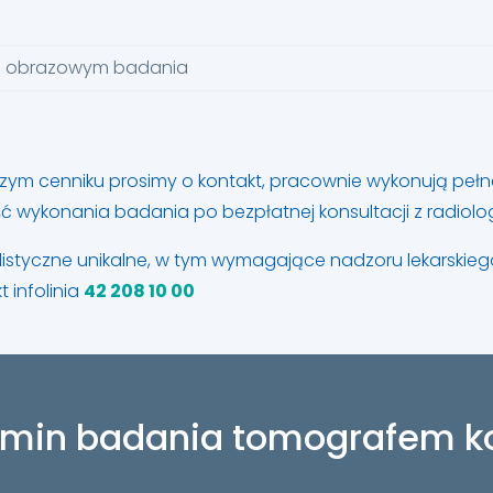
em obrazowym badania
aszym cenniku prosimy o kontakt, pracownie wykonują peł
 wykonania badania po bezpłatnej konsultacji z radiolo
listyczne unikalne, w tym wymagające nadzoru lekarsk
 infolinia
42 208 10 00
ermin badania tomografem