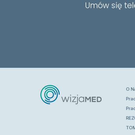
Umów się tel
O N
Pra
Pra
RE
TO