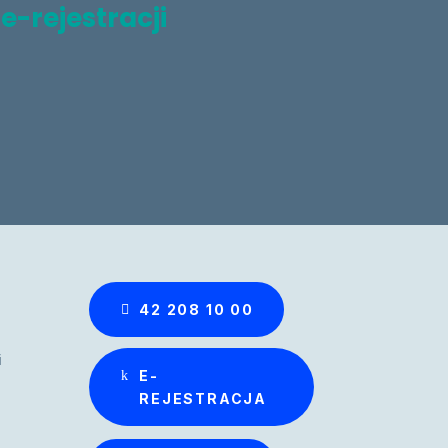
z
e-rejestracji
42 208 10 00
i
E-
REJESTRACJA