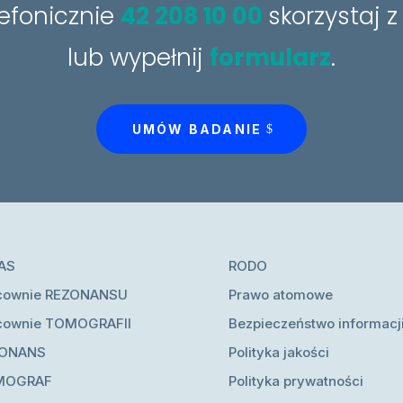
efonicznie
42 208 10 00
skorzystaj 
lub wypełnij
formularz
.
UMÓW BADANIE
AS
RODO
cownie REZONANSU
Prawo atomowe
cownie TOMOGRAFII
Bezpieczeństwo informacj
ZONANS
Polityka jakości
MOGRAF
Polityka prywatności