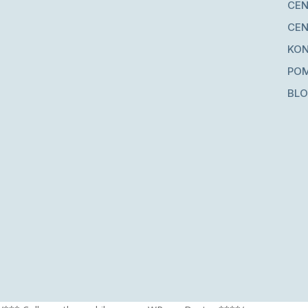
CEN
CEN
KO
PO
BL