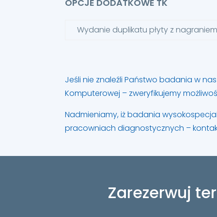
OPCJE DODATKOWE TK
Wydanie duplikatu płyty z nagrani
Jeśli nie znaleźli Państwo badania w n
Komputerowej – zweryfikujemy możliwość
Nadmieniamy, iż badania wysokospecja
pracowniach diagnostycznych – kontakt
Zarezerwuj t